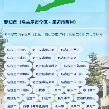
愛知県（名古屋市全区・周辺市町村）
名古屋市内全区をはじめ、周辺の市町村にも幅広く対応していま
す。
名古屋市中区
名古屋市中村区
名古屋市西区
名古屋市北区
名古屋市港区
名古屋市東区
名古屋市昭和区
名古屋市瑞穂区
名古屋市熱田区
名古屋市中川区
名古屋市南区
名古屋市守山区
名古屋市緑区
名古屋市名東区
名古屋市天白区
名古屋市千種区
小牧市
一宮市
稲沢市
春日井市
尾張旭市
岩倉市
日進市
長久手市
愛知郡東郷町
清須市
西春日井郡豊山町
江南市
瀬戸市
東海市