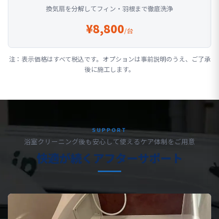
換気扇を分解してフィン・羽根まで徹底洗浄
¥8,800
/台
注：表示価格はすべて税込です。オプションは事前説明のうえ、ご了承
後に施工します。
SUPPORT
浴室クリーニング後も安心して使えるケア体制をご用意
快適が続くアフターサポート