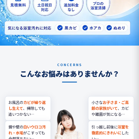
CONCERNS
こんなお悩みはありませんか？
お風呂の
カビが繰り返
小さな
お子さま・ご高
し生えて
、掃除しても
齢の家族がいて
、カビ
追いつかない…
や雑菌が気になる…
鏡や壁の
白いウロコ汚
引っ越し前後に
浴室を
れ・水垢
がこすっても
徹底的にきれいに
した
全然落ちない…
い…