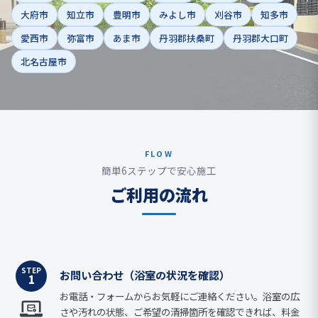
大府市
知立市
豊明市
みよし市
刈谷市
知多市
愛西市
弥富市
あま市
丹羽郡扶桑町
丹羽郡大口町
北名古屋市
FLOW
簡単6ステップで安心施工
ご利用の流れ
STEP
お問い合わせ（浴室の状況を確認）
1
お電話・フォームからお気軽にご連絡ください。浴室の広
さや汚れの状態、ご希望の清掃箇所を確認できれば、料金