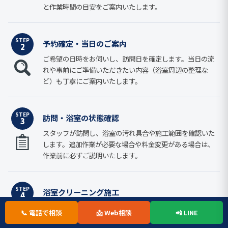
と作業時間の目安をご案内いたします。
STEP
予約確定・当日のご案内
2
ご希望の日時をお伺いし、訪問日を確定します。当日の流
れや事前にご準備いただきたい内容（浴室周辺の整理な
ど）も丁寧にご案内いたします。
STEP
訪問・浴室の状態確認
3
スタッフが訪問し、浴室の汚れ具合や施工範囲を確認いた
します。追加作業が必要な場合や料金変更がある場合は、
作業前に必ずご説明いたします。
STEP
浴室クリーニング施工
4
周囲を丁寧に養生し、専用洗剤とプロ仕様の道具を使用し
📞 電話で相談
📩 Web相談
📲 LINE
て浴室全体を徹底洗浄します。浴槽・壁・床・排水口など